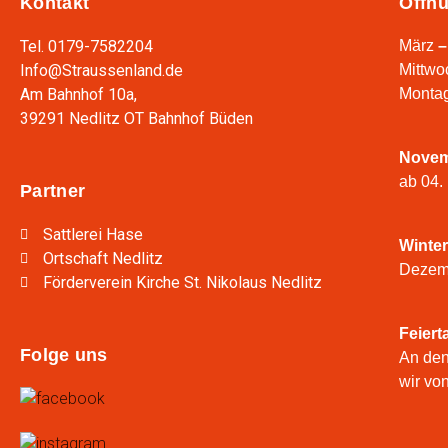
Kontakt
Öffnu
Tel. 0179-7582204
März
–
Info@Straussenland.de
Mittwo
Am Bahnhof 10a,
Montag
39291 Nedlitz OT Bahnhof Büden
Nove
ab 04.
Partner
Sattlerei Hase
Winte
Ortschaft Nedlitz
Dezemb
Förderverein Kirche St. Nikolaus Nedlitz
Feiert
Folge uns
An den
wir vo