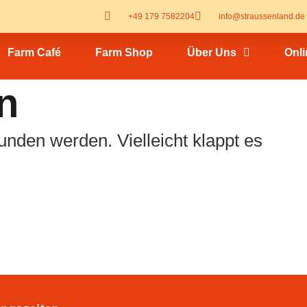
+49 179 7582204
info@straussenland.de
Farm Café
Farm Shop
Über Uns
Onl
n
funden werden. Vielleicht klappt es