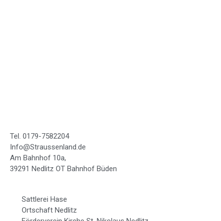
Winterpause
Dezember,Januar bis Februar geschlossen
Feiertage
An den Feiertagen von März bis Oktober haben wir von 13.00-
17.00 Uhr geöffnet.
Kontakt
Tel. 0179-7582204
Info@Straussenland.de
Am Bahnhof 10a,
39291 Nedlitz OT Bahnhof Büden
Partner
Sattlerei Hase
Ortschaft Nedlitz