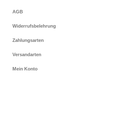
AGB
Widerrufsbelehrung
Zahlungsarten
Versandarten
Mein Konto
Öffnungszeiten
März
– Oktober
Mittwoch-Sonntag: 13 – 17 Uhr
Montag & Dienstag: geschlossen
November
ab 04. November beginnt unsere Winterpause