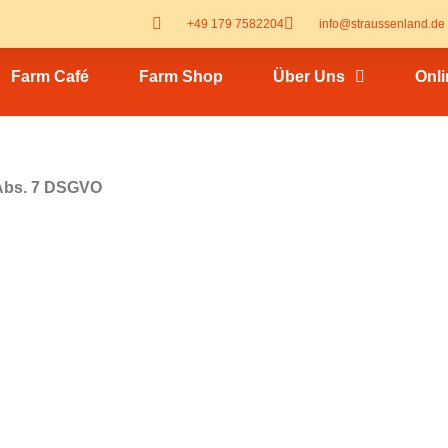
+49 179 7582204
info@straussenland.de
Farm Café
Farm Shop
Über Uns
Onl
 Abs. 7 DSGVO