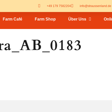
+49 179 7582204
info@straussenland.de
Farm Café
Farm Shop
Über Uns
Onl
ra_AB_0183