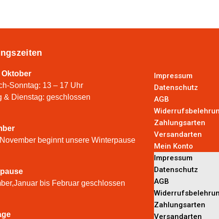
ngszeiten
 Oktober
Impressum
ch-Sonntag: 13 – 17 Uhr
Datenschutz
 & Dienstag: geschlossen
AGB
Widerrufsbelehru
Zahlungsarten
mber
Versandarten
 November beginnt unsere Winterpause
Mein Konto
Impressum
Datenschutz
rpause
AGB
er,Januar bis Februar geschlossen
Widerrufsbelehru
Zahlungsarten
age
Versandarten