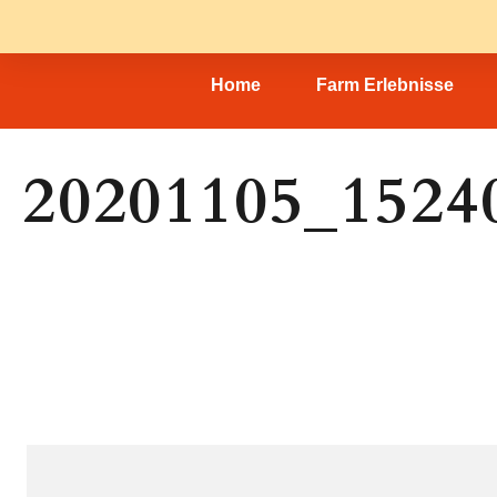
Home
Farm Erlebnisse
20201105_1524