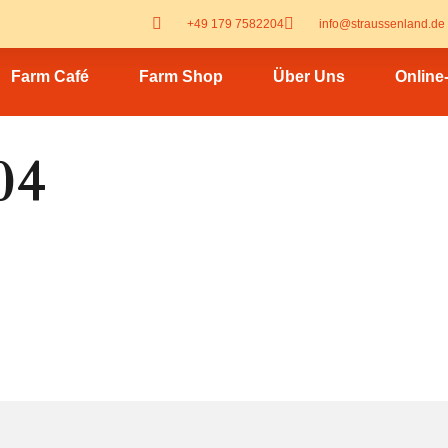
+49 179 7582204
info@straussenland.de
Farm Café
Farm Shop
Über Uns
Online
04