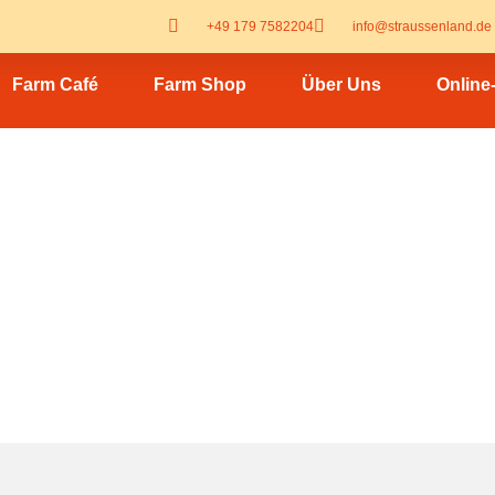
+49 179 7582204
info@straussenland.de
Farm Café
Farm Shop
Über Uns
Online