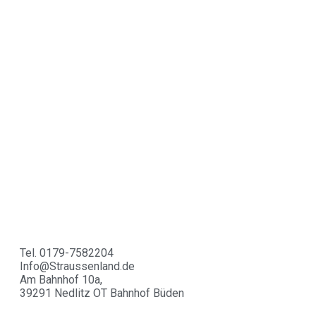
ab 04. November beginnt unsere Winterpause
Winterpause
Dezember,Januar bis Februar geschlossen
Feiertage
An den Feiertagen von März bis Oktober haben wir von
13.00-17.00 Uhr geöffnet.
Kontakt
Tel. 0179-7582204
Info@Straussenland.de
Am Bahnhof 10a,
39291 Nedlitz OT Bahnhof Büden