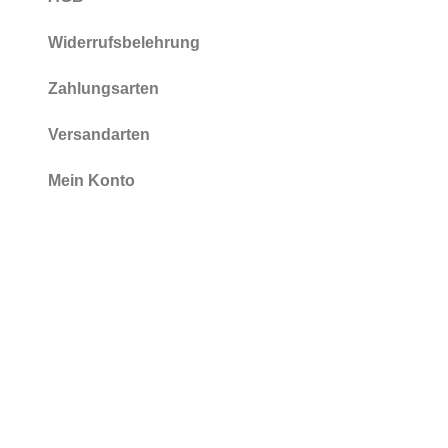
Widerrufsbelehrung
Zahlungsarten
Versandarten
Mein Konto
Öffnungszeiten
März
– Oktober
Mittwoch-Sonntag: 13 – 17 Uhr
Montag & Dienstag: geschlossen
November