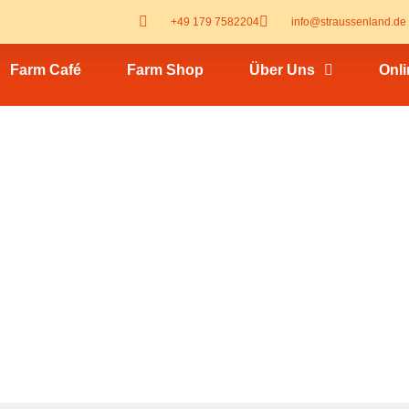
+49 179 7582204
info@straussenland.de
Farm Café
Farm Shop
Über Uns
Onl