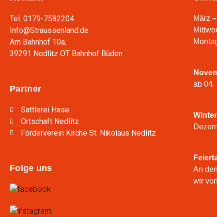
Tel. 0179-7582204
März
–
Info@Straussenland.de
Mittwo
Am Bahnhof 10a,
Montag
39291 Nedlitz OT Bahnhof Büden
Nove
ab 04.
Partner
Sattlerei Hase
Winte
Ortschaft Nedlitz
Dezemb
Förderverein Kirche St. Nikolaus Nedlitz
Feiert
Folge uns
An den
wir vo