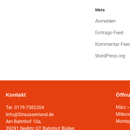
Meta
Anmelden
Eintrags-Feed
Kommentar-Fee
WordPress.org
Kontakt
Öffnu
Tel. 0179-7582204
März
–
Info@Straussenland.de
Mittwo
Am Bahnhof 10a,
Montag
39291 Nedlitz OT Bahnhof Büden