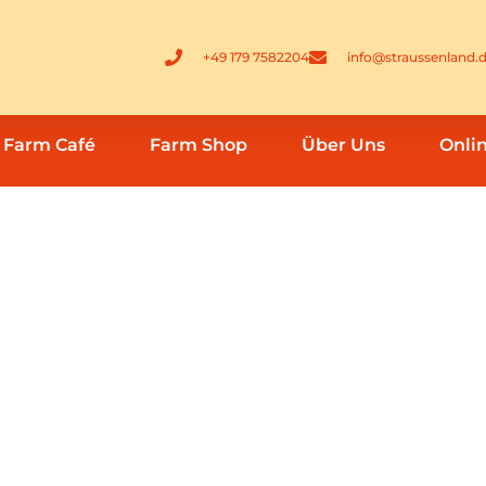
+49 179 7582204
info@straussenland.
Farm Café
Farm Shop
Über Uns
Onli